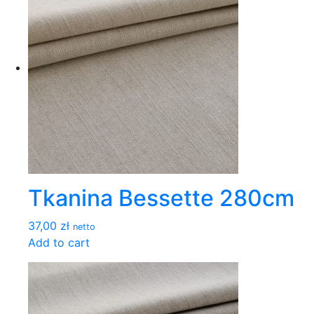
Tkanina Bessette 280cm
37,00 zł
netto
Add to cart