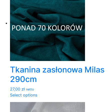
Tkanina zasłonowa Milas
290cm
27,00 zł
netto
Select options