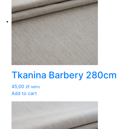
Tkanina Barbery 280cm
45,00 zł
netto
Add to cart