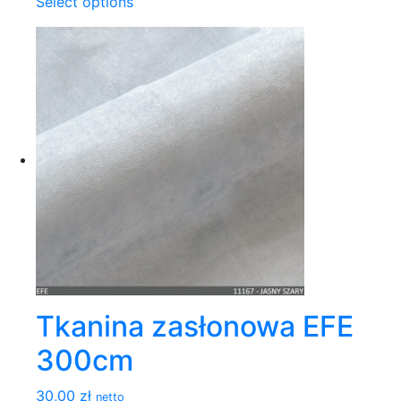
Select options
Tkanina zasłonowa EFE
300cm
30,00 zł
netto