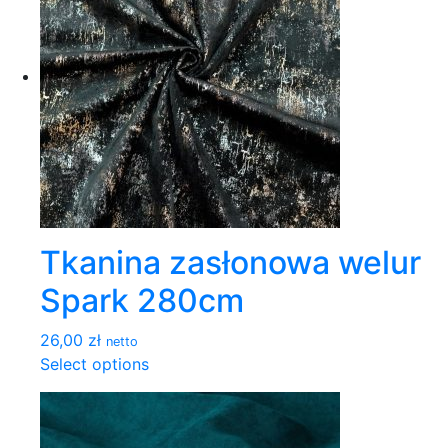
Tkanina zasłonowa welur
Spark 280cm
26,00 zł
netto
Select options