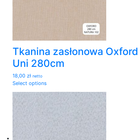
Tkanina zasłonowa Oxford
Uni 280cm
18,00 zł
netto
Select options