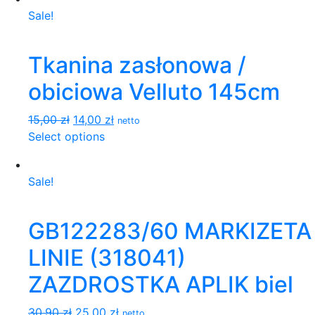
Sale!
Tkanina zasłonowa /
obiciowa Velluto 145cm
15,00 zł
14,00 zł
netto
Select options
Sale!
GB122283/60 MARKIZETA
LINIE (318041)
ZAZDROSTKA APLIK biel
30,90 zł
25,00 zł
netto