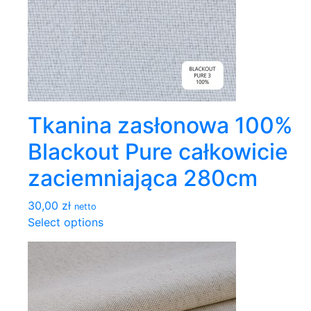
Tkanina zasłonowa 100%
Blackout Pure całkowicie
zaciemniająca 280cm
30,00 zł
netto
Select options