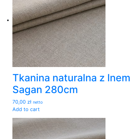
Tkanina naturalna z lnem
Sagan 280cm
70,00 zł
netto
Add to cart