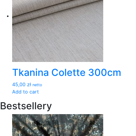
Tkanina Colette 300cm
45,00 zł
netto
Add to cart
Bestsellery