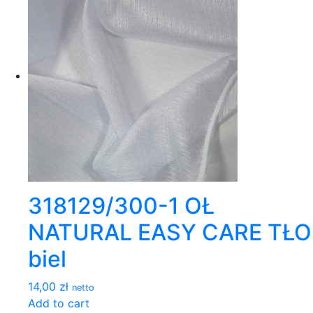
318129/300-1 OŁ
NATURAL EASY CARE TŁO
biel
14,00 zł
netto
Add to cart