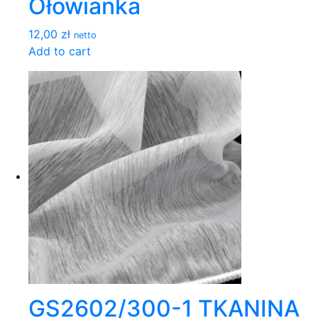
Ołowianka
12,00 zł
netto
Add to cart
GS2602/300-1 TKANINA