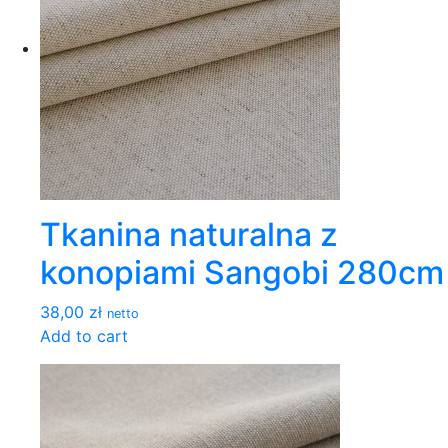
Tkanina naturalna z
konopiami Sangobi 280cm
38,00 zł
netto
Add to cart