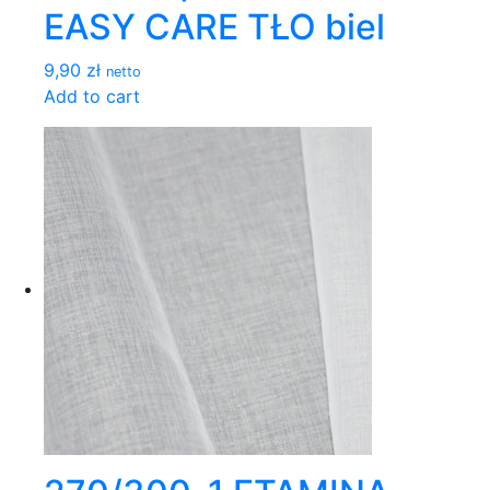
EASY CARE TŁO biel
9,90 zł
netto
Add to cart