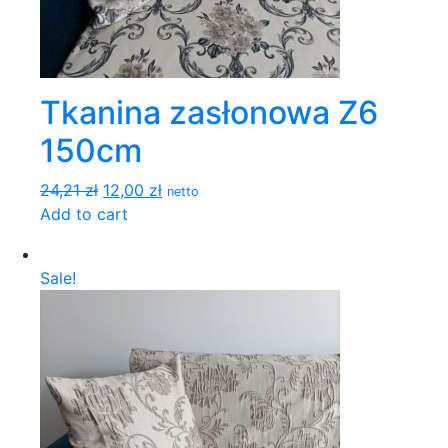
Tkanina zasłonowa Z6
150cm
24,21 zł
12,00 zł
netto
Add to cart
Sale!