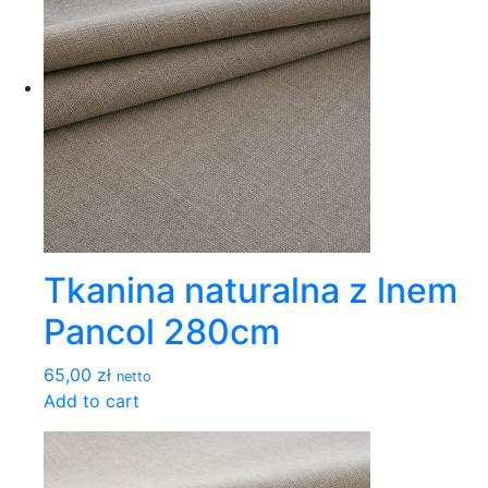
Tkanina naturalna z lnem
Pancol 280cm
65,00 zł
netto
Add to cart